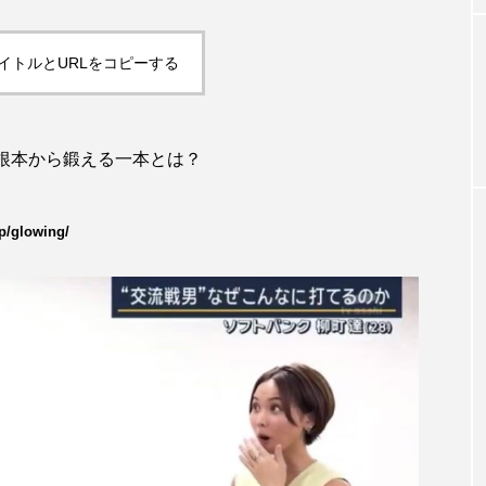
イトルとURLをコピーする
力を根本から鍛える一本とは？
jp/glowing/