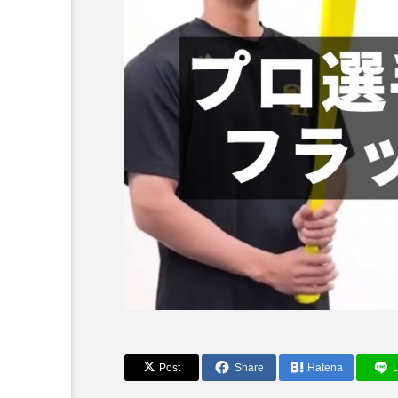
tsuzuki BASE
夏休みtsuzuki BASE練
Post
Share
Hatena
L