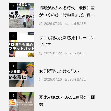
2
2
情報があふれる時代、最後に差
がつくのは「行動量」だ。夏休
み特別練習会開催
2026.07.23
tsuzuki BASE
3
3
プロも認めた新感覚トレーニン
グギア
2025.07.22
tsuzuki BASE
4
4
女子野球にかける思い
2025.07.10
tsuzuki BASE
5
5
夏休みtsuzuki BASE練習会！開
始！