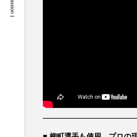
ーOne passionー
■ 柳町選手も使用。プロの