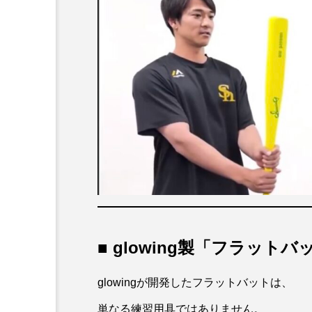
■ glowing製「フラット
glowingが開発したフラットバットは、
単なる練習用具ではありません。