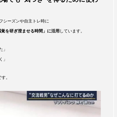
フシーズンや自主トレ時に
感覚を研ぎ澄ませる時間」に活用
しています。
た」
く」
です。