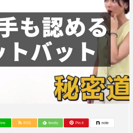
tsuzuki BASE
習会！開始！
「野球偏差値」6つの軸 ①技術力編
ine
RSS
feedly
Pin it
note