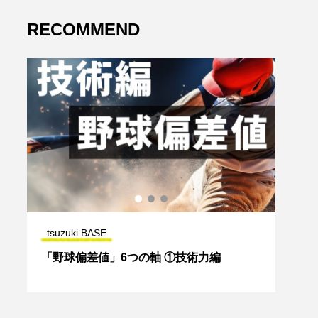
RECOMMEND
tsuzuki BASE
tsuz
プロも認めた新感覚トレーニングギア
夏休み