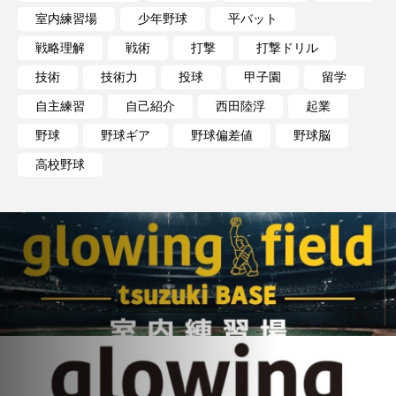
室内練習場
少年野球
平バット
戦略理解
戦術
打撃
打撃ドリル
技術
技術力
投球
甲子園
留学
自主練習
自己紹介
西田陸浮
起業
野球
野球ギア
野球偏差値
野球脳
高校野球