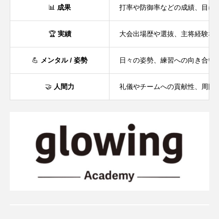
📊
成果
打率や防御率などの成績、目に
🏆
実績
大会出場歴や選抜、主将経験な
💪
メンタル / 姿勢
日々の姿勢、練習への向き合い
🤝
人間力
礼儀やチームへの貢献性、周囲