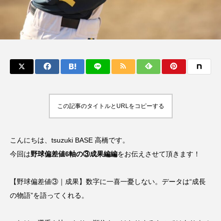
この記事のタイトルとURLをコピーする
こんにちは、tsuzuki BASE 高橋です。
今回は
野球偏差値6軸の③成果編編
をお伝えさせて頂きます！
【野球偏差値③｜成果】数字に一喜一憂しない。データは“成長
の物語”を語ってくれる。