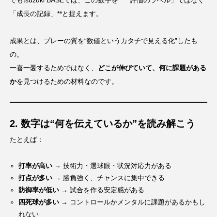
でもtsuzuki BASEでは、この数字を**「評価のラベル」ではなく
「成長の記録」**と捉えます。
成果とは、プレーの質を“数値というカタチで見える化”したも
の。
一喜一憂するためではなく、
どこが伸びていて、何に課題がある
か
を見つけるための材料なのです。
2. 数字は“何を伝えているか”を読み解こう
たとえば：
打率が高い
→ 技術力・選球眼・状況対応力がある
打点が多い
→ 勝負強く、チャンスに集中できる
防御率が低い
→ 試合を作る安定感がある
四死球が多い
→ コントロールかメンタルに課題があるかもし
れない