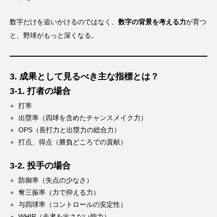
数字だけを追いかけるのではなく、
数字の背景を考える力
が育つ
と、野球がもっと深くなる。
3. 成果として見るべき主な指標とは？
3-1. 打者の場合
打率
出塁率（四球を含めたチャンスメイク力）
OPS（長打力と出塁力の総合力）
打点、得点（勝負どころでの貢献）
3-2. 投手の場合
防御率（失点の少なさ）
奪三振率（力で抑える力）
与四球率（コントロールの安定性）
WHIP（走者を出さない能力）