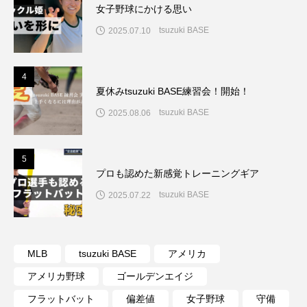
女子野球にかける思い
tsuzuki BASE
2025.07.10
4
4
夏休みtsuzuki BASE練習会！開始！
tsuzuki BASE
2025.08.06
5
5
プロも認めた新感覚トレーニングギア
tsuzuki BASE
2025.07.22
MLB
tsuzuki BASE
アメリカ
アメリカ野球
ゴールデンエイジ
フラットバット
偏差値
女子野球
守備