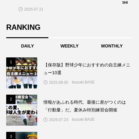
SHI
2025.07.21
RANKING
DAILY
WEEKLY
MONTHLY
1
1
【保存版】野球少年におすすめの自主練メニ
ュー10選
tsuzuki BASE
2025.09.05
2
2
情報があふれる時代、最後に差がつくのは
「行動量」だ。夏休み特別練習会開催
tsuzuki BASE
2026.07.23
3
3