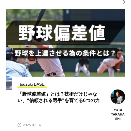

tsuzuki BASE
「野球偏差値」6つの軸 ④実績編 どん
な場所で、何を成し遂げてきたか？
YUTA
TAKAHA
SHI
2025.08.06