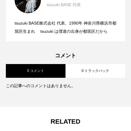
tsuzuki BASE 代表
「野球偏差値」6つの軸 ④実績編 どん
2025.08.06
つ選手は、心の準備ができている。
tsuzuki BASE株式会社 代表、1990年 神奈川県横浜市都
「野球偏差値」6つの軸 ③成果編
2025.07.22
な場所で、何を成し遂げてきたか？
筑区生まれ tsuzuki は僕達の出身が都筑区だから
コメント
0 コメント
0 トラックバック
この記事へのコメントはありません。
RELATED