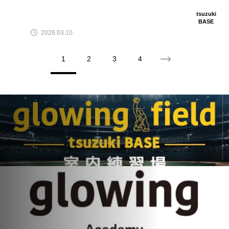
tsuzuki
BASE
2026.03.10
1
2
3
4