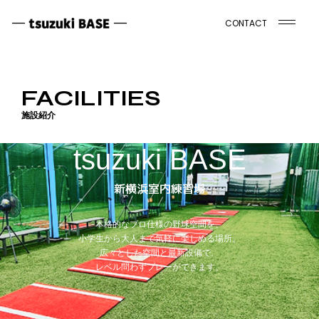
CONTACT
FACILITIES
施設紹介
tsuzuki BASE
新横浜室内練習場
本格的なプロ仕様の野球空間を、
小学生から大人まで気軽に楽しめる場所。
広々とした空間と最新設備で、
レベル問わずプレーができます。