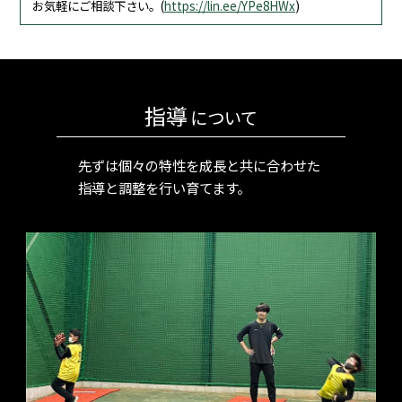
お気軽にご相談下さい。(
https://lin.ee/YPe8HWx
)
指導
について
先ずは個々の特性を成長と共に合わせた
指導と調整を行い育てます。