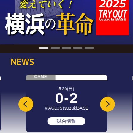
NEWS
GAME
5.24(日)
0-2
VIAGLUS
tsuzukiBASE
試合情報