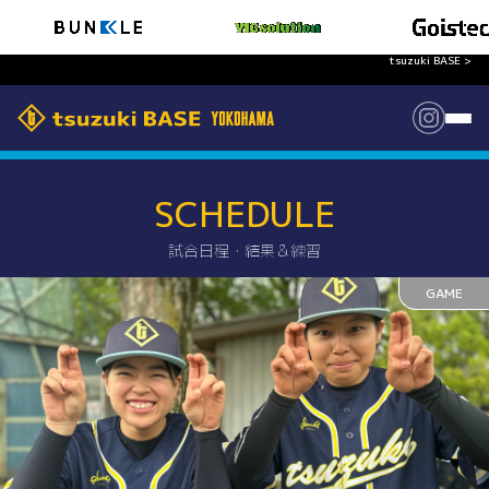
tsuzuki BASE >
SCHEDULE
試合日程・結果＆練習
GAME